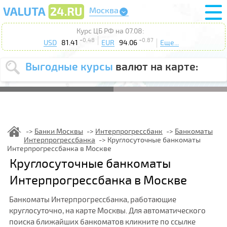
Москва
Курс ЦБ РФ на 07.08:
+0.48
+0.87
USD
81.41
EUR
94.06
Еще...
Выгодные курсы
валют на карте:
Выберите
USD
EUR
валюту
:
Введите
курс от
:
Банки Москвы
Интерпрогрессбанк
Банкоматы
Интерпрогрессбанка
Круглосуточные банкоматы
Выберите
Продать
Купить
Интерпрогрессбанка в Москве
действие
:
Круглосуточные банкоматы
Поиск
Интерпрогрессбанка в Москве
Банкоматы Интерпрогрессбанка, работающие
круглосуточно, на карте Москвы. Для автоматического
поиска ближайших банкоматов кликните по ссылке