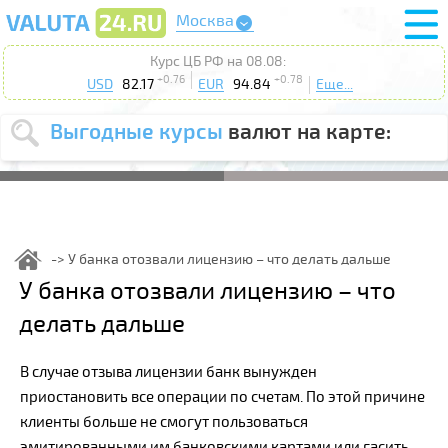
Москва
Курс ЦБ РФ на 08.08:
+0.76
+0.78
USD
82.17
EUR
94.84
Еще...
Выгодные курсы
валют на карте:
Выберите
USD
EUR
валюту
:
Введите
курс от
:
У банка отозвали лицензию – что делать дальше
Выберите
У банка отозвали лицензию – что
Продать
Купить
действие
:
делать дальше
Поиск
В случае отзыва лицензии банк вынужден
приостановить все операции по счетам. По этой причине
клиенты больше не смогут пользоваться
эмитированными им банковскими картами или гасить