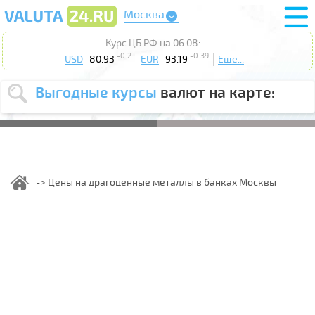
Москва
Курс ЦБ РФ на 06.08:
-0.2
-0.39
USD
80.93
EUR
93.19
Еще...
Выгодные курсы
валют на карте:
Выберите
USD
EUR
валюту
:
Введите
курс от
:
Цены на драгоценные металлы в банках Москвы
Выберите
Продать
Купить
действие
:
Поиск