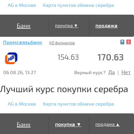
AG в Москве
Карта пунктов обмена серебра
Банк
продажа
покупка ▼
Промсвязьбанк
▲
40 филиалов
170.63
154.63
Да
Нет
06.08.26, 13:27
Верный курс?
|
Лучший курс покупки серебра
AG в Москве
Карта пунктов обмена серебра
Банк
покупка ▼
продажа ▲