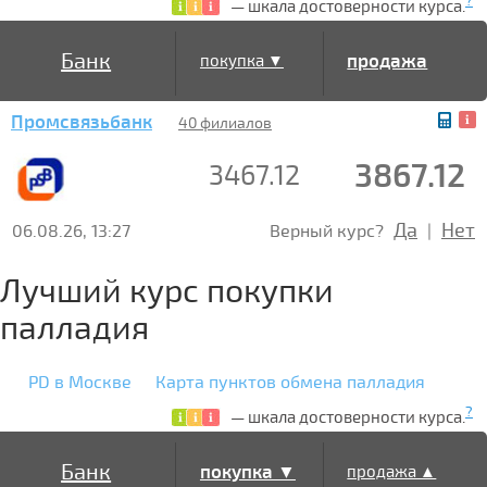
?
— шкала достоверности курса.
Банк
продажа
покупка ▼
Промсвязьбанк
▲
40 филиалов
3867.12
3467.12
Да
Нет
06.08.26, 13:27
Верный курс?
|
Лучший курс покупки
палладия
PD в Москве
Карта пунктов обмена палладия
?
— шкала достоверности курса.
Банк
покупка ▼
продажа ▲