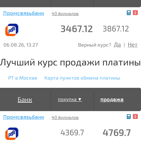
Промсвязьбанк
40 филиалов
3467.12
3867.12
Да
Нет
06.08.26, 13:27
Верный курс?
|
Лучший курс продажи платины
PT в Москве
Карта пунктов обмена платины
Банк
продажа
покупка ▼
Промсвязьбанк
▲
40 филиалов
4769.7
4369.7