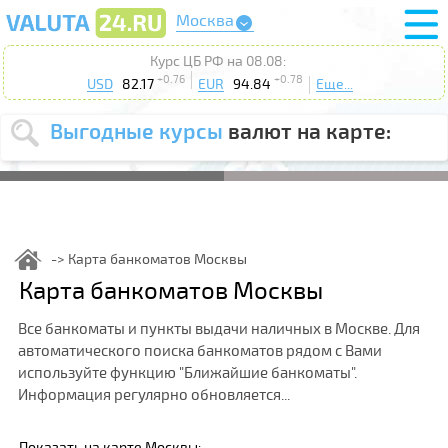
Москва
Курс ЦБ РФ на 08.08:
+0.76
+0.78
USD
82.17
EUR
94.84
Еще...
Выгодные курсы
валют на карте:
Выберите
USD
EUR
валюту
:
Введите
курс от
:
Карта банкоматов Москвы
Выберите
Карта банкоматов Москвы
Продать
Купить
действие
:
Все банкоматы и пункты выдачи наличных в Москве. Для
Поиск
автоматического поиска банкоматов рядом с Вами
используйте функцию "Ближайшие банкоматы".
Информация регулярно обновляется...
Показать на карте Москвы: