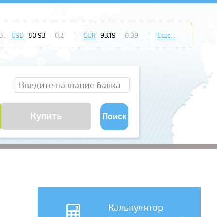
8:
USD
80.93
-0.2
EUR
93.19
-0.39
Еще...
Купить
Поиск
Калькулятор