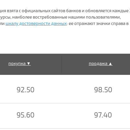
ция взята с официальных сайтов банков и обновляется каждые 
 курсы, наиболее востребованные нашими пользователями,
ели
шкалу достоверности данных
: ее отражают значки справа в
покупка ▼
продажа ▲
92.50
98.50
95.60
97.40