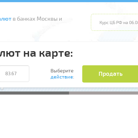
алют
в банках Москвы и
Курс ЦБ РФ на 06.0
лют на карте:
Выберите
Продать
действие
: