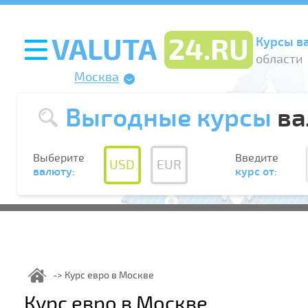
Курсы в
области
Москва
Выгодные курсы
ва
Выберите
Введите
USD
EUR
валюту
:
курс от
:
Курс евро в Москве
Курс евро в Москве