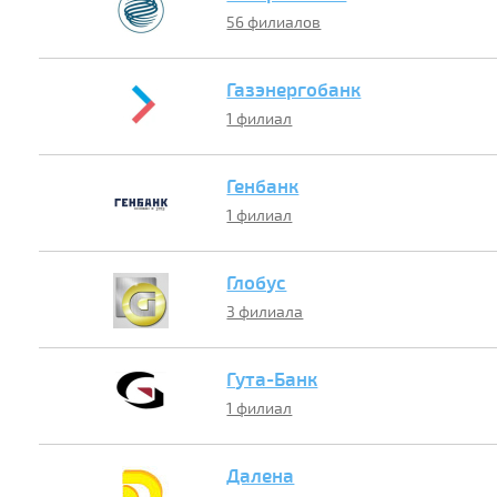
56 филиалов
Газэнергобанк
1 филиал
Генбанк
1 филиал
Глобус
3 филиала
Гута-Банк
1 филиал
Далена