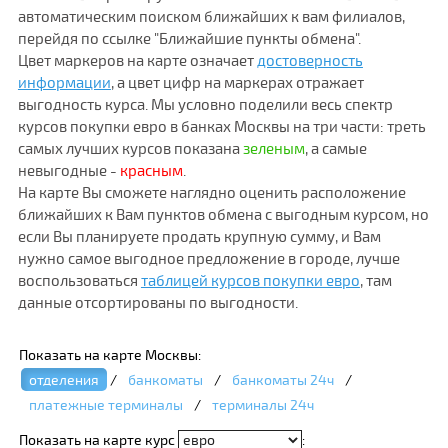
автоматическим поиском ближайших к вам филиалов,
перейдя по ссылке "Ближайшие пункты обмена".
Цвет маркеров на карте означает
достоверность
информации
, а цвет цифр на маркерах отражает
выгодность курса. Мы условно поделили весь спектр
курсов покупки евро в банках Москвы на три части: треть
самых лучших курсов показана
зеленым
, а самые
невыгодные -
красным
.
На карте Вы сможете наглядно оценить расположение
ближайших к Вам пунктов обмена с выгодным курсом, но
если Вы планируете продать крупную сумму, и Вам
нужно самое выгодное предложение в городе, лучше
воспользоваться
таблицей курсов покупки евро
, там
данные отсортированы по выгодности.
Показать на карте Москвы:
отделения
/
банкоматы
/
банкоматы 24ч
/
платежные терминалы
/
терминалы 24ч
Показать на карте курс
: