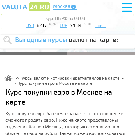
Москва
Курс ЦБ РФ на 08.08:
+0.76
+0.78
USD
82.17
EUR
94.84
Еще...
Выгодные курсы
валют на карте:
Выберите
USD
EUR
валюту
:
Введите
курс от
:
Курсы валют и котировки драгметаллов на карте
Курс покупки евро в Москве на карте
Выберите
Продать
Купить
Курс покупки евро в Москве на
действие
:
карте
Поиск
Курс покупки евро банком означает, что по этой цене вы
сможете продать евро. Ниже на карте представлены
отделения банков Москвы, в которых сегодня можно
обменять евро на рубли. Также можно воспользоваться