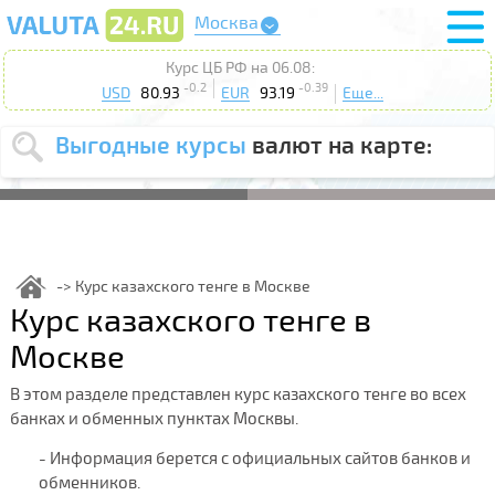
Москва
Курс ЦБ РФ на 06.08:
-0.2
-0.39
USD
80.93
EUR
93.19
Еще...
Выгодные курсы
валют на карте:
Выберите
USD
EUR
валюту
:
Введите
курс от
:
Курс казахского тенге в Москве
Курс казахского тенге в
Выберите
Продать
Купить
действие
:
Москве
Поиск
В этом разделе представлен курс казахского тенге во всех
банках и обменных пунктах Москвы.
- Информация берется с официальных сайтов банков и
обменников.