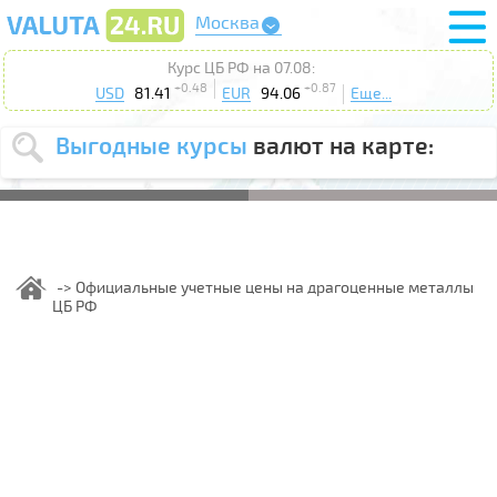
Москва
Курс ЦБ РФ на 07.08:
+0.48
+0.87
USD
81.41
EUR
94.06
Еще...
Выгодные курсы
валют на карте:
Выберите
USD
EUR
валюту
:
Введите
курс от
:
Официальные учетные цены на драгоценные металлы
ЦБ РФ
Выберите
Продать
Купить
действие
:
Поиск