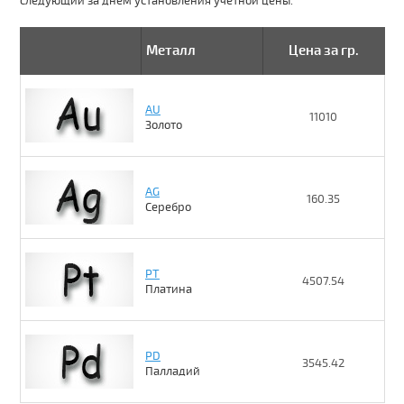
следующий за днем установления учетной цены.
Металл
Цена за гр.
AU
11010
Золото
AG
160.35
Серебро
PT
4507.54
Платина
PD
3545.42
Палладий