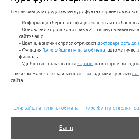
В этом разделе представлен курс фунта стерлингов во вс
- Информация берется с официальных сайтов банков 
- Обновление происходит раз в 2-15 минут в зависим
сайте чаще.
- Цветные значки справа отражают
достоверность да
- Функция "
Ближайшие пункты обмена
" автоматичес
филиалы.
- Удобно воспользоваться
картой
, на которой выгодн
Также вы можете ознакомиться с выгодными курсами
по
сайта.
Ближайшие пункты обмена
Курс фунта стерлингов
Банк