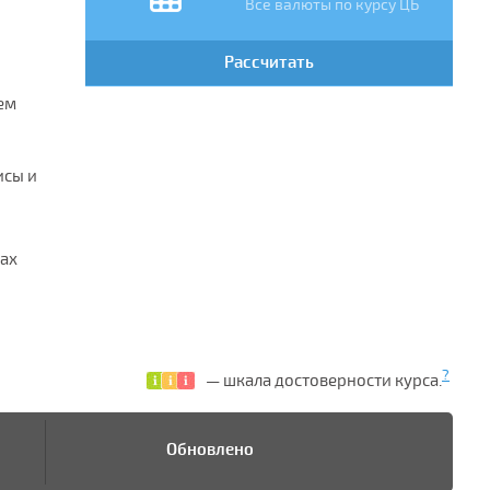
Все валюты по курсу ЦБ
Рассчитать
ем
исы и
лах
?
— шкала достоверности курса.
Обновлено