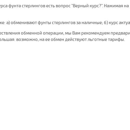
са фунта стерлингов есть вопрос "Верный курс?". Нажимая на "
нке: а) обменивают фунты стерлингов за наличные; б) курс акту
уществления обменной операции, мы Вам рекомендуем предвари
ольшая: возможно, на ее обмен действуют льготные тарифы.