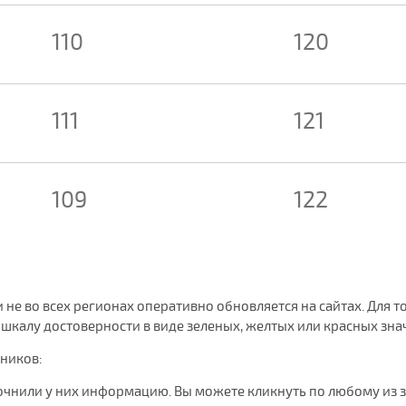
110
120
111
121
109
122
и не во всех регионах оперативно обновляется на сайтах. Для 
калу достоверности в виде зеленых, желтых или красных знач
чников:
очнили у них информацию. Вы можете кликнуть по любому из 