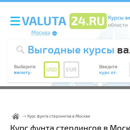
Курсы в
области
Москва
Выгодные курсы
ва
Выберите
Введите
USD
EUR
валюту
:
курс от
:
Курс фунта стерлингов в Москве
Курс фунта стерлингов в Мос