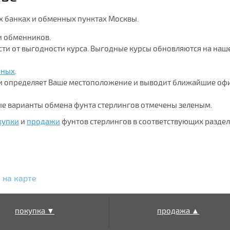
ех банках и обменных пунктах Москвы.
и обменников.
ости от выгодности курса. Выгодные курсы обновляются на наш
нных
.
ки определяет Ваше местоположение и выводит ближайшие оф
ые варианты обмена фунта стерлингов отмечены зеленым.
купки
и
продажи
фунтов стерлингов в соответствующих разде
 на карте
покупка ▼
продажа ▲