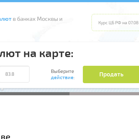
алют
в банках Москвы и
Курс ЦБ РФ на 07.08
лют на карте:
Выберите
Продать
действие
:
кве