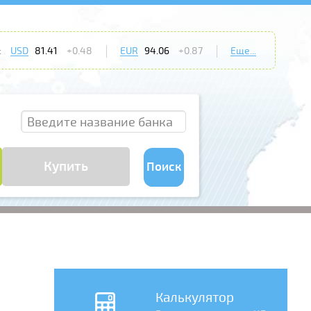
:
USD
81.41
+0.48
EUR
94.06
+0.87
Еще...
Купить
Поиск
Калькулятор