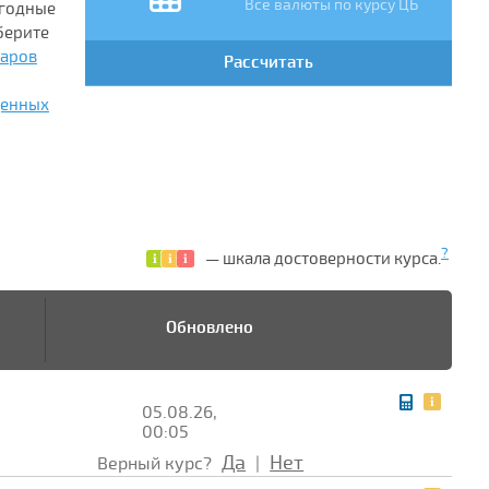
Все валюты по курсу ЦБ
ыгодные
берите
ларов
Рассчитать
ценных
?
— шкала достоверности курса.
Обновлено
05.08.26,
00:05
Да
Нет
Верный курс?
|