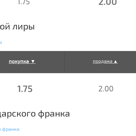
2.00
1.75
кой лиры
ы
покупка ▼
продажа ▲
1.75
2.00
арского франка
о франка