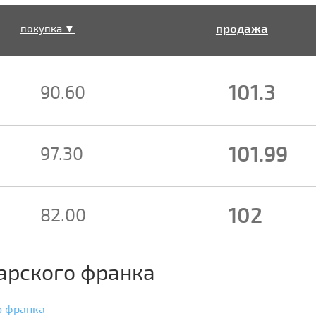
продажа
покупка ▼
▲
101.3
90.60
101.99
97.30
102
82.00
арского франка
о франка