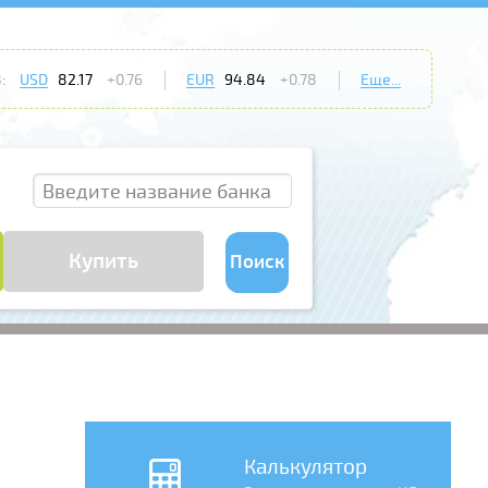
:
USD
82.17
+0.76
EUR
94.84
+0.78
Еще...
Купить
Поиск
Калькулятор