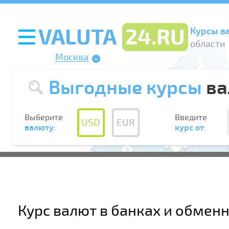
Курсы в
области
Москва
Выгодные курсы
ва
Выберите
Введите
USD
EUR
валюту
:
курс от
:
Курс валют в банках и обмен