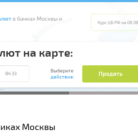
алют
в банках Москвы и
Курс ЦБ РФ на 08.08
лют на карте:
Выберите
Продать
действие
:
никах Москвы