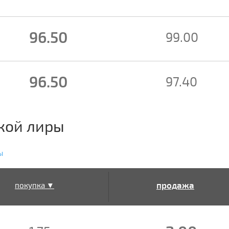
96.50
99.00
96.50
97.40
кой лиры
ы
продажа
покупка ▼
▲