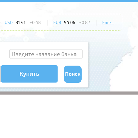
:
USD
81.41
+0.48
EUR
94.06
+0.87
Еще...
Купить
Поиск