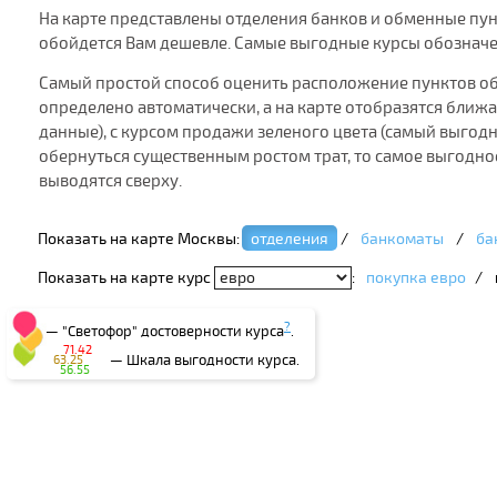
На карте представлены отделения банков и обменные пунк
обойдется Вам дешевле. Самые выгодные курсы обознач
Самый простой способ оценить расположение пунктов о
определено автоматически, а на карте отобразятся ближ
данные), с курсом продажи зеленого цвета (самый выгодны
обернуться существенным ростом трат, то самое выгодно
выводятся сверху.
Показать на карте Москвы:
отделения
/
банкоматы
/
ба
Показать на карте курс
:
покупка евро
/
?
— "Светофор" достоверности курса
.
71.42
— Шкала выгодности курса.
63.25
56.55