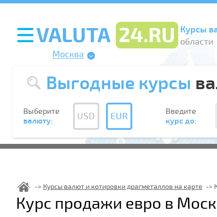
Курсы в
области
Москва
Выгодные курсы
ва
Выберите
Введите
USD
EUR
валюту
:
курс до
:
Курсы валют и котировки драгметаллов на карте
Курс продажи евро в Моск