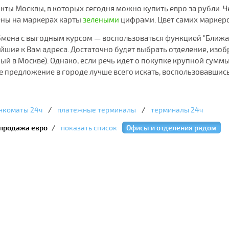
ты Москвы, в которых сегодня можно купить евро за рубли. Чем
ены на маркерах карты
зелеными
цифрами. Цвет самих маркеро
бмена с выгодным курсом — воспользоваться функцией "Ближа
айшие к Вам адреса. Достаточно будет выбрать отделение, изо
й в Москве). Однако, если речь идет о покупке крупной суммы
е предложение в городе лучше всего искать, воспользовавшис
нкоматы 24ч
/
платежные терминалы
/
терминалы 24ч
продажа евро
/
показать список
Офисы и отделения рядом