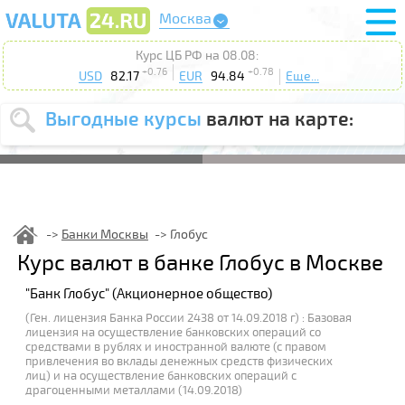
Москва
Курс ЦБ РФ на 08.08:
+0.76
+0.78
USD
82.17
EUR
94.84
Еще...
Выгодные курсы
валют на карте:
Выберите
USD
EUR
валюту
:
Введите
курс от
:
Банки Москвы
Глобус
Выберите
Курс валют в банке Глобус в Москве
Продать
Купить
действие
:
"Банк Глобус" (Акционерное общество)
Поиск
(Ген. лицензия Банка России 2438 от 14.09.2018 г) : Базовая
лицензия на осуществление банковских операций со
средствами в рублях и иностранной валюте (с правом
привлечения во вклады денежных средств физических
лиц) и на осуществление банковских операций с
драгоценными металлами (14.09.2018)