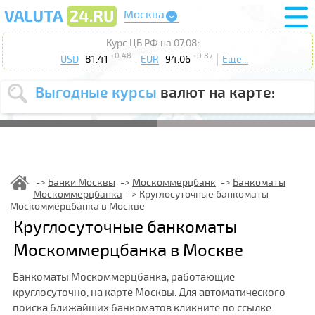
Москва
Курс ЦБ РФ на 07.08:
+0.48
+0.87
USD
81.41
EUR
94.06
Еще...
Выгодные курсы
валют на карте:
Выберите
USD
EUR
валюту
:
Введите
курс от
:
Банки Москвы
Москоммерцбанк
Банкоматы
Москоммерцбанка
Круглосуточные банкоматы
Выберите
Продать
Купить
Москоммерцбанка в Москве
действие
:
Круглосуточные банкоматы
Поиск
Москоммерцбанка в Москве
Банкоматы Москоммерцбанка, работающие
круглосуточно, на карте Москвы. Для автоматического
поиска ближайших банкоматов кликните по ссылке