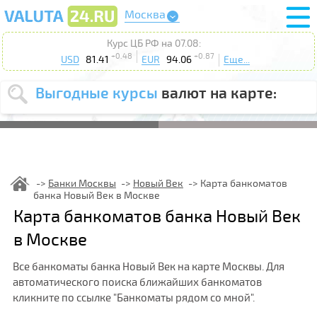
Москва
Курс ЦБ РФ на 07.08:
+0.48
+0.87
USD
81.41
EUR
94.06
Еще...
Выгодные курсы
валют на карте:
Выберите
USD
EUR
валюту
:
Введите
курс от
:
Банки Москвы
Новый Век
Карта банкоматов
банка Новый Век в Москве
Выберите
Продать
Купить
Карта банкоматов банка Новый Век
действие
:
в Москве
Поиск
Все банкоматы банка Новый Век на карте Москвы. Для
автоматического поиска ближайших банкоматов
кликните по ссылке "Банкоматы рядом со мной".