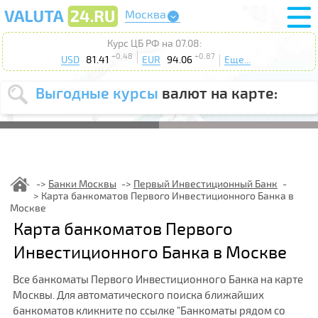
Москва
Курс ЦБ РФ на 07.08:
+0.48
+0.87
USD
81.41
EUR
94.06
Еще...
Выгодные курсы
валют на карте:
Выберите
USD
EUR
валюту
:
Введите
курс от
:
Банки Москвы
Первый Инвестиционный Банк
Карта банкоматов Первого Инвестиционного Банка в
Выберите
Продать
Купить
Москве
действие
:
Карта банкоматов Первого
Поиск
Инвестиционного Банка в Москве
Все банкоматы Первого Инвестиционного Банка на карте
Москвы. Для автоматического поиска ближайших
банкоматов кликните по ссылке "Банкоматы рядом со