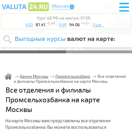
Москва
Курс ЦБ РФ на завтра, 07.08:
+0.48
+0.87
USD
81.41
EUR
94.06
Еще...
Выгодные курсы
валют на карте:
Выберите
USD
EUR
валюту
:
Введите
курс от
:
Банки Москвы
Промсельхозбанк
Все отделения
и филиалы Промсельхозбанка на карте Москвы
Выберите
Продать
Купить
Все отделения и филиалы
действие
:
Промсельхозбанка на карте
Поиск
Москвы
На карте Москвы вам представлены все отделения
Промсельхозбанка. Вы можете воспользоваться