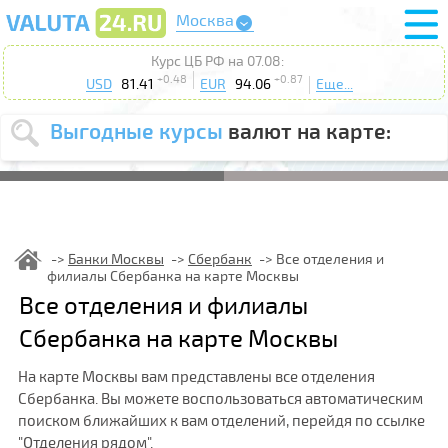
Москва
Курс ЦБ РФ на 07.08:
+0.48
+0.87
USD
81.41
EUR
94.06
Еще...
Выгодные курсы
валют на карте:
Выберите
USD
EUR
валюту
:
Введите
курс от
:
Банки Москвы
Сбербанк
Все отделения и
филиалы Сбербанка на карте Москвы
Выберите
Продать
Купить
Все отделения и филиалы
действие
:
Сбербанка на карте Москвы
Поиск
На карте Москвы вам представлены все отделения
Сбербанка. Вы можете воспользоваться автоматическим
поиском ближайших к вам отделений, перейдя по ссылке
"Отделения рядом".