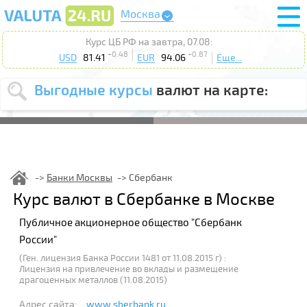
Москва
Курс ЦБ РФ на завтра, 07.08:
+0.48
+0.87
USD
81.41
EUR
94.06
Еще...
Выгодные курсы
валют на карте:
Выберите
USD
EUR
валюту
:
Введите
курс от
:
Банки Москвы
Сбербанк
Выберите
Курс валют в Сбербанке в Москве
Продать
Купить
действие
:
Публичное акционерное общество "Сбербанк
Поиск
России"
(Ген. лицензия Банка России 1481 от 11.08.2015 г) :
Лицензия на привлечение во вклады и размещение
драгоценных металлов (11.08.2015)
Адрес сайта:
www.sberbank.ru