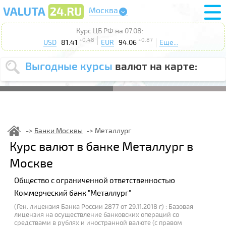
Москва
Курс ЦБ РФ на 07.08:
+0.48
+0.87
USD
81.41
EUR
94.06
Еще...
Выгодные курсы
валют на карте:
Выберите
USD
EUR
валюту
:
Введите
курс от
:
Банки Москвы
Металлург
Выберите
Курс валют в банке Металлург в
Продать
Купить
действие
:
Москве
Поиск
Общество с ограниченной ответственностью
Коммерческий банк "Металлург"
(Ген. лицензия Банка России 2877 от 29.11.2018 г) : Базовая
лицензия на осуществление банковских операций со
средствами в рублях и иностранной валюте (с правом