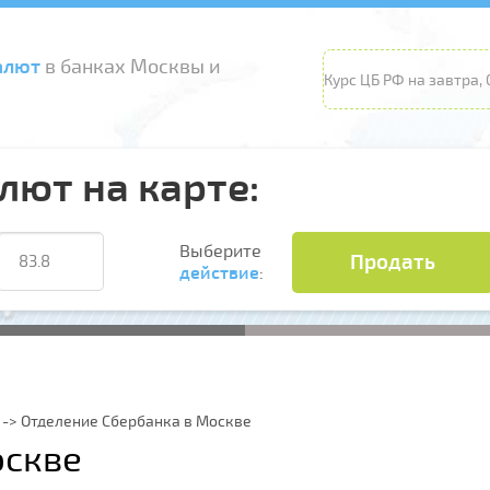
алют
в банках Москвы и
Курс ЦБ РФ на завтра, 
лют на карте:
Выберите
Продать
действие
:
Отделение Сбербанка в Москве
оскве