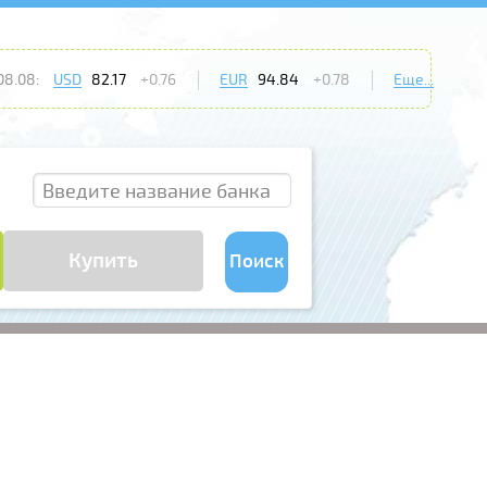
08.08:
USD
82.17
+0.76
EUR
94.84
+0.78
Еще...
Купить
Поиск