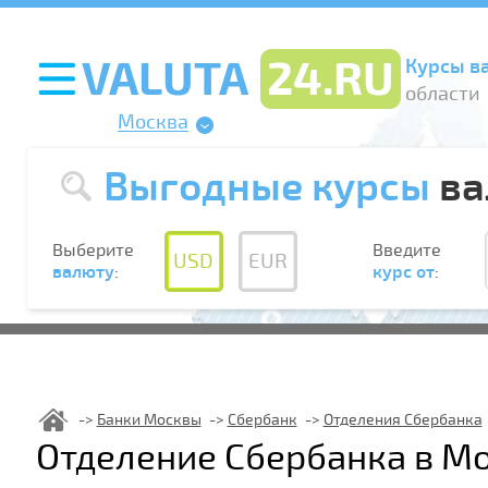
Курсы в
области
Москва
Выгодные курсы
ва
Выберите
Введите
USD
EUR
валюту
:
курс от
:
Банки Москвы
Сбербанк
Отделения Сбербанка
Отделение Сбербанка в М