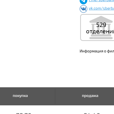
t.me/sberban
vk.com/sberb
529
отделени
Информация о фили
покупка
продажа