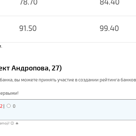
78.70
84.40
91.50
99.40
.
кт Андропова, 27)
анка, вы можете принять участие в создании рейтинга банков
первыми!
2
|
0