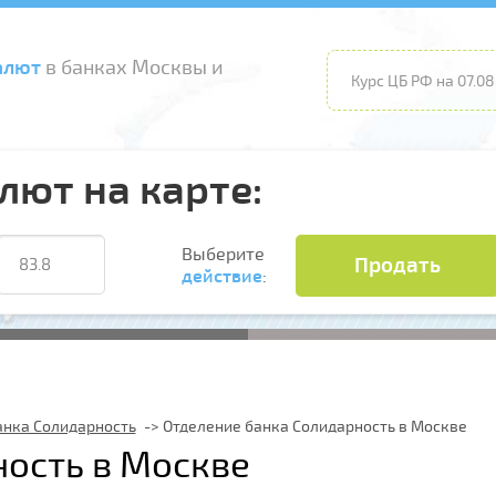
алют
в банках Москвы и
Курс ЦБ РФ на 07.08
лют на карте:
Выберите
Продать
действие
:
анка Солидарность
Отделение банка Солидарность в Москве
ность в Москве