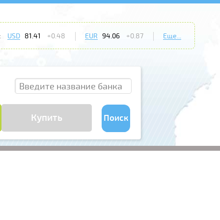
:
USD
81.41
+0.48
EUR
94.06
+0.87
Еще...
Купить
Поиск