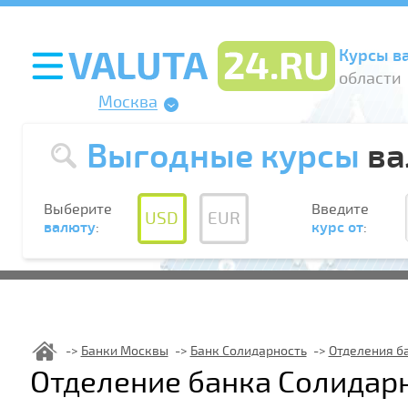
Курсы в
области
Москва
Выгодные курсы
ва
Выберите
Введите
USD
EUR
валюту
:
курс от
:
Банки Москвы
Банк Солидарность
Отделения б
Отделение банка Солидар