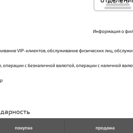
отделени
Информация о фили
уживание VIP-клиентов, обслуживание физических лиц, обслуж
е, операции с безналичной валютой, операции с наличной вал
ер
идарность
покупка
продажа