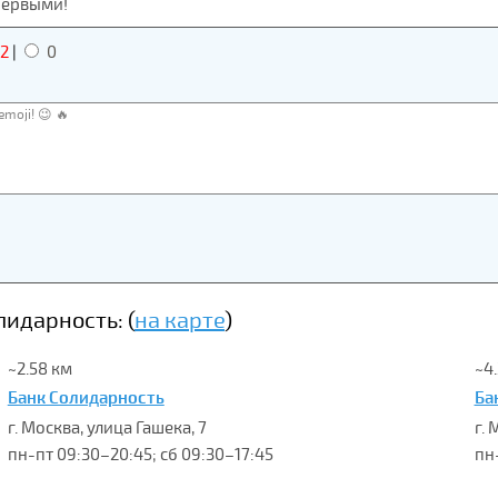
первыми!
2
|
0
идарность: (
на карте
)
~2.58 км
~4
Банк Солидарность
Ба
г. Москва, улица Гашека, 7
г. 
пн-пт 09:30–20:45; сб 09:30–17:45
пн