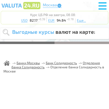
Москва
Курс ЦБ РФ на завтра, 08.08:
+0.76
+0.78
USD
82.17
EUR
94.84
Еще...
Выгодные курсы
валют на карте:
Выберите
USD
EUR
валюту
:
Введите
курс от
:
Банки Москвы
Банк Солидарность
Отделения
банка Солидарность
Отделение банка Солидарность в
Выберите
Продать
Купить
Москве
действие
:
Поиск