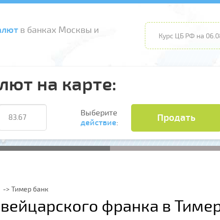
алют
в банках Москвы и
Курс ЦБ РФ на 06.0
лют на карте:
Выберите
Продать
действие
:
Тимер банк
вейцарского франка в Тимер