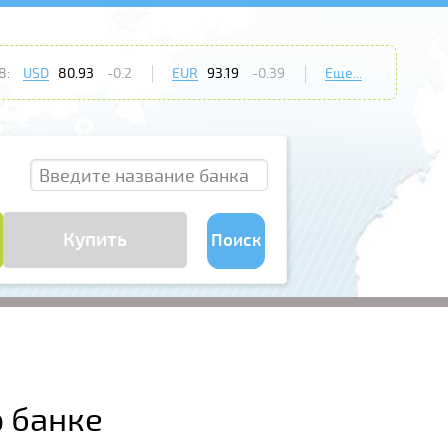
8:
USD
80.93
-0.2
EUR
93.19
-0.39
Еще...
Купить
Поиск
 банке