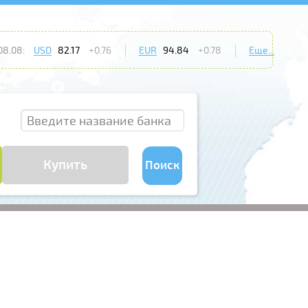
08.08:
USD
82.17
+0.76
EUR
94.84
+0.78
Еще...
Купить
Поиск