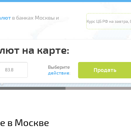
алют
в банках Москвы и
Курс ЦБ РФ на завтра, 
лют на карте:
Выберите
Продать
действие
:
ке в Москве