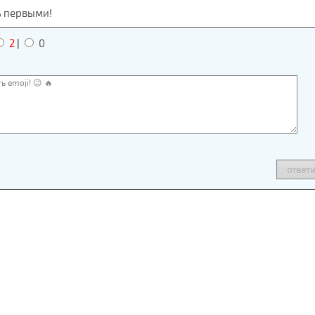
ь первыми!
2
|
0