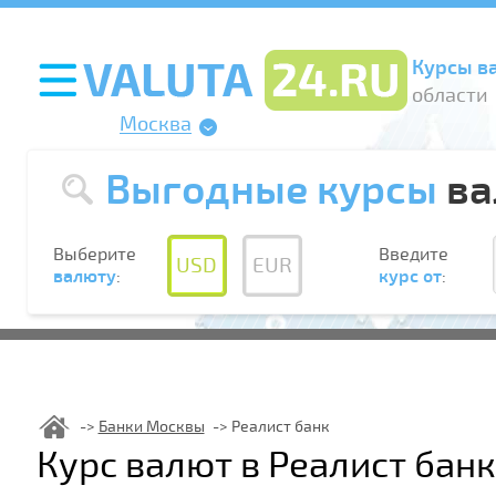
Курсы в
области
Москва
Выгодные курсы
ва
Выберите
Введите
USD
EUR
валюту
:
курс от
:
Банки Москвы
Реалист банк
Курс валют в Реалист бан