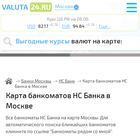
Москва
Курс ЦБ РФ на 08.08:
+0.76
+0.78
USD
82.17
EUR
94.84
Еще...
Выгодные курсы
валют на карте:
Выберите
USD
EUR
валюту
:
Введите
курс от
:
Банки Москвы
НС Банк
Карта банкоматов НС
Банка в Москве
Выберите
Продать
Купить
Карта банкоматов НС Банка в
действие
:
Москве
Поиск
Все банкоматы НС Банка на карте Москвы. Для
автоматического поиска ближайших банкоматов
кликните по ссылке "Банкоматы рядом со мной".