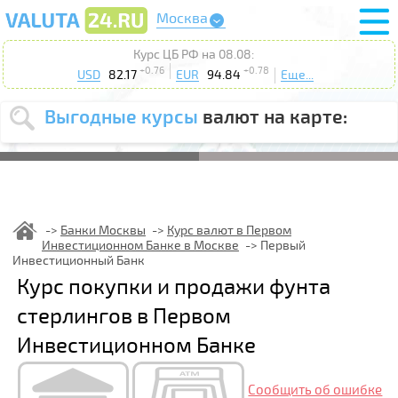
Москва
Курс ЦБ РФ на 08.08:
+0.76
+0.78
USD
82.17
EUR
94.84
Еще...
Выгодные курсы
валют на карте:
Выберите
USD
EUR
валюту
:
Введите
курс от
:
Банки Москвы
Курс валют в Первом
Инвестиционном Банке в Москве
Первый
Выберите
Продать
Купить
Инвестиционный Банк
действие
:
Курс покупки и продажи фунта
Поиск
стерлингов в Первом
Инвестиционном Банке
Сообщить об ошибке