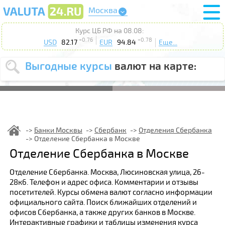
Москва
Курс ЦБ РФ на 08.08:
+0.76
+0.78
USD
82.17
EUR
94.84
Еще...
Выгодные курсы
валют на карте:
Выберите
USD
EUR
валюту
:
Введите
курс от
:
Банки Москвы
Сбербанк
Отделения Сбербанка
Отделение Сбербанка в Москве
Выберите
Продать
Купить
Отделение Сбербанка в Москве
действие
:
Отделение Сбербанка. Москва, Люсиновская улица, 26-
Поиск
28к6. Телефон и адрес офиса. Комментарии и отзывы
посетителей. Курсы обмена валют согласно информации
официального сайта. Поиск ближайших отделений и
офисов Сбербанка, а также других банков в Москве.
Интерактивные графики и таблицы изменения курса