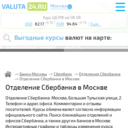
Москва
Курс ЦБ РФ на 08.08:
+0.76
+0.78
USD
82.17
EUR
94.84
Еще...
Выгодные курсы
валют на карте:
Выберите
USD
EUR
валюту
:
Введите
курс от
:
Банки Москвы
Сбербанк
Отделения Сбербанка
Отделение Сбербанка в Москве
Выберите
Продать
Купить
Отделение Сбербанка в Москве
действие
:
Отделение Сбербанка. Москва, Большая Тульская улица, 2.
Поиск
Телефон и адрес офиса. Комментарии и отзывы
посетителей. Курсы обмена валют согласно информации
официального сайта. Поиск ближайших отделений и
офисов Сбербанка, а также других банков в Москве.
Интерактивные графики и таблицы изменения курса