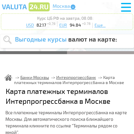
Москва
Курс ЦБ РФ на завтра, 08.08:
+0.76
+0.78
USD
82.17
EUR
94.84
Еще...
Выгодные курсы
валют на карте:
Выберите
USD
EUR
валюту
:
Введите
курс от
:
Банки Москвы
Интерпрогрессбанк
Карта
платежных терминалов Интерпрогрессбанка в Москве
Выберите
Продать
Купить
Карта платежных терминалов
действие
:
Интерпрогрессбанка в Москве
Поиск
Все платежные терминалы Интерпрогрессбанка на карте
Москвы. Для автоматического поиска ближайшего
терминала кликните по ссылке "Терминалы рядом со
мной".