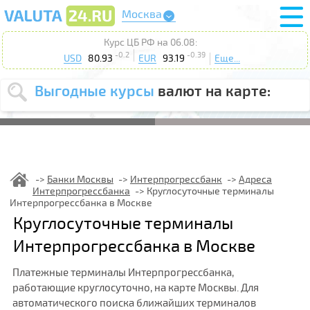
Москва
Курс ЦБ РФ на 06.08:
-0.2
-0.39
USD
80.93
EUR
93.19
Еще...
Выгодные курсы
валют на карте:
Выберите
USD
EUR
валюту
:
Введите
курс от
:
Банки Москвы
Интерпрогрессбанк
Адреса
Интерпрогрессбанка
Круглосуточные терминалы
Выберите
Продать
Купить
Интерпрогрессбанка в Москве
действие
:
Круглосуточные терминалы
Поиск
Интерпрогрессбанка в Москве
Платежные терминалы Интерпрогрессбанка,
работающие круглосуточно, на карте Москвы. Для
автоматического поиска ближайших терминалов