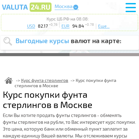
Москва
Курс ЦБ РФ на 08.08:
+0.76
+0.78
USD
82.17
EUR
94.84
Еще...
Выгодные курсы
валют на карте:
Выберите
USD
EUR
валюту
:
Введите
курс от
:
Курс фунта стерлингов
Курс покупки фунта
стерлингов в Москве
Выберите
Продать
Купить
Курс покупки фунта
действие
:
стерлингов в Москве
Поиск
Если Вы хотите продать фунты стерлингов - обменять
фунты стерлингов на рубли, то Вас интересует курс покупки.
Это цена, которую банк или обменный пункт заплатит за
каждую единицу Вашей валюты. Мы отслеживаем курсы